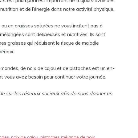
est pourquoi il est important de toujours avoir des
 nutrition et de l’énergie dans notre activité physique.
e ou en graisses saturées ne vous incitent pas à
mélangées sont délicieuses et nutritives. Ils sont
es graisses qui réduisent le risque de maladie
néraux.
d’amandes, de noix de cajou et de pistaches est un en-
t vous avez besoin pour continuer votre journée.
cle sur les réseaux sociaux afin de nous donner un
des, noix de cajou, pistaches mélange de noix