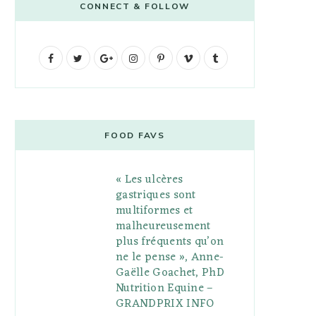
CONNECT & FOLLOW
F
T
G
I
P
V
T
a
w
o
n
i
i
u
c
i
o
s
n
m
m
e
t
g
t
t
e
b
FOOD FAVS
b
t
l
a
e
o
l
« Les ulcères
o
e
e
g
r
r
gastriques sont
o
r
P
r
e
multiformes et
malheureusement
k
l
a
s
plus fréquents qu’on
u
m
t
ne le pense », Anne-
Gaëlle Goachet, PhD
s
Nutrition Equine –
GRANDPRIX INFO