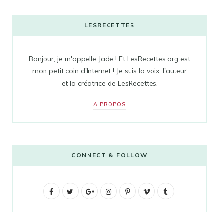
LESRECETTES
Bonjour, je m'appelle Jade ! Et LesRecettes.org est
mon petit coin d'Internet ! Je suis la voix, l'auteur
et la créatrice de LesRecettes.
A PROPOS
CONNECT & FOLLOW
F
T
G
I
P
V
T
a
w
o
n
i
i
u