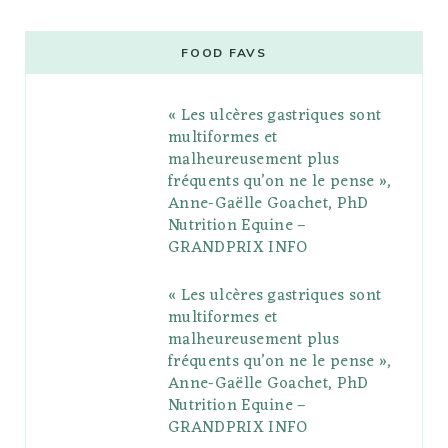
c
i
o
s
n
m
m
e
t
g
t
t
e
b
FOOD FAVS
b
t
l
a
e
o
l
« Les ulcères gastriques sont
o
e
e
g
r
r
multiformes et
o
r
P
r
e
malheureusement plus
fréquents qu’on ne le pense »,
k
l
a
s
Anne-Gaëlle Goachet, PhD
u
m
t
Nutrition Equine –
GRANDPRIX INFO
s
« Les ulcères gastriques sont
multiformes et
malheureusement plus
fréquents qu’on ne le pense »,
Anne-Gaëlle Goachet, PhD
Nutrition Equine –
GRANDPRIX INFO