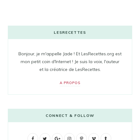
LESRECETTES
Bonjour, je m'appelle Jade ! Et LesRecettes.org est
mon petit coin d'Internet ! Je suis la voix, l'auteur
et la créatrice de LesRecettes.
A PROPOS
CONNECT & FOLLOW
F
T
G
I
P
V
T