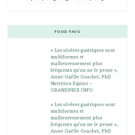
a
w
o
n
i
i
u
c
i
o
s
n
m
m
e
t
g
t
t
e
b
FOOD FAVS
b
t
l
a
e
o
l
« Les ulcères gastriques sont
o
e
e
g
r
r
multiformes et
o
r
P
r
e
malheureusement plus
fréquents qu’on ne le pense »,
k
l
a
s
Anne-Gaëlle Goachet, PhD
u
m
t
Nutrition Equine –
GRANDPRIX INFO
s
« Les ulcères gastriques sont
multiformes et
malheureusement plus
fréquents qu’on ne le pense »,
Anne-Gaëlle Goachet, PhD