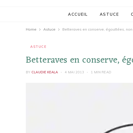
ACCUEIL
ASTUCE
Home
Astuce
Betteraves en conserve, égouttées, non 
ASTUCE
Betteraves en conserve, égo
BY
CLAUDIE KEALA
4 MAI 2013
1 MIN READ