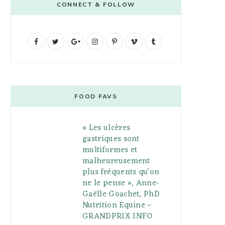
CONNECT & FOLLOW
F
T
G
I
P
V
T
a
w
o
n
i
i
u
c
i
o
s
n
m
m
e
t
g
t
t
e
b
FOOD FAVS
b
t
l
a
e
o
l
« Les ulcères
o
e
e
g
r
r
gastriques sont
o
r
P
r
e
multiformes et
malheureusement
k
l
a
s
plus fréquents qu’on
u
m
t
ne le pense », Anne-
Gaëlle Goachet, PhD
s
Nutrition Equine –
GRANDPRIX INFO