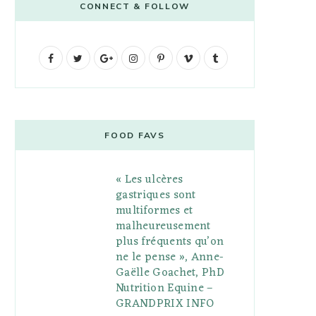
CONNECT & FOLLOW
F
T
G
I
P
V
T
a
w
o
n
i
i
u
c
i
o
s
n
m
m
e
t
g
t
t
e
b
FOOD FAVS
b
t
l
a
e
o
l
« Les ulcères
o
e
e
g
r
r
gastriques sont
o
r
P
r
e
multiformes et
malheureusement
k
l
a
s
plus fréquents qu’on
u
m
t
ne le pense », Anne-
Gaëlle Goachet, PhD
s
Nutrition Equine –
GRANDPRIX INFO