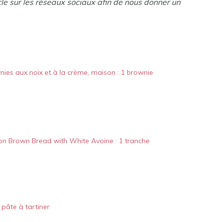
cle sur les réseaux sociaux afin de nous donner un
ies aux noix et à la crème, maison : 1 brownie
on Brown Bread with White Avoine : 1 tranche
 pâte à tartiner