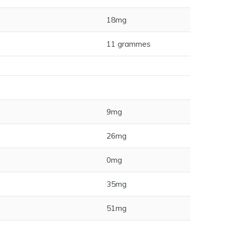
18mg
11 grammes
9mg
26mg
0mg
35mg
51mg