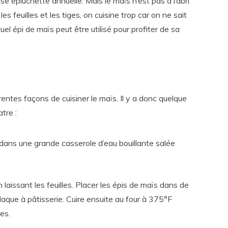
use épluchette annuelle. Mais le maïs n’est pas à l’abri
les feuilles et les tiges, on cuisine trop car on ne sait
el épi de maïs peut être utilisé pour profiter de sa
rentes façons de cuisiner le maïs. Il y a donc quelque
tre :
 dans une grande casserole d’eau bouillante salée
n laissant les feuilles. Placer les épis de maïs dans de
plaque à pâtisserie. Cuire ensuite au four à 375°F
es.