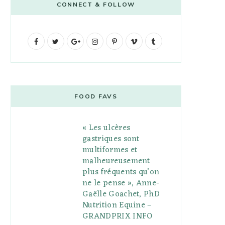
CONNECT & FOLLOW
F
T
G
I
P
V
T
a
w
o
n
i
i
u
c
i
o
s
n
m
m
e
t
g
t
t
e
b
FOOD FAVS
b
t
l
a
e
o
l
« Les ulcères
o
e
e
g
r
r
gastriques sont
o
r
P
r
e
multiformes et
malheureusement
k
l
a
s
plus fréquents qu’on
u
m
t
ne le pense », Anne-
Gaëlle Goachet, PhD
s
Nutrition Equine –
GRANDPRIX INFO