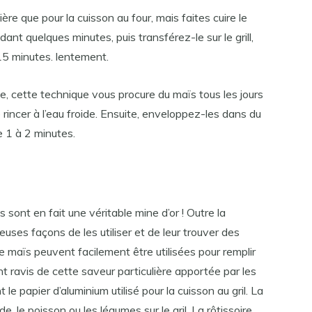
re que pour la cuisson au four, mais faites cuire le
dant quelques minutes, puis transférez-le sur le grill,
 15 minutes. lentement.
e, cette technique vous procure du maïs tous les jours
 le rincer à l’eau froide. Ensuite, enveloppez-les dans du
e 1 à 2 minutes.
s sont en fait une véritable mine d’or ! Outre la
euses façons de les utiliser et de leur trouver des
s de maïs peuvent facilement être utilisées pour remplir
t ravis de cette saveur particulière apportée par les
t le papier d’aluminium utilisé pour la cuisson au gril. La
, le poisson ou les légumes sur le gril. La rôtissoire