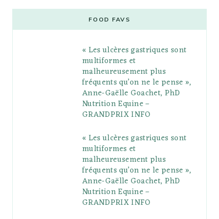
e
t
g
t
t
e
b
FOOD FAVS
b
t
l
a
e
o
l
« Les ulcères gastriques sont
o
e
e
g
r
r
multiformes et
o
r
P
r
e
malheureusement plus
fréquents qu’on ne le pense »,
k
l
a
s
Anne-Gaëlle Goachet, PhD
u
m
t
Nutrition Equine –
GRANDPRIX INFO
s
« Les ulcères gastriques sont
multiformes et
malheureusement plus
fréquents qu’on ne le pense »,
Anne-Gaëlle Goachet, PhD
Nutrition Equine –
GRANDPRIX INFO