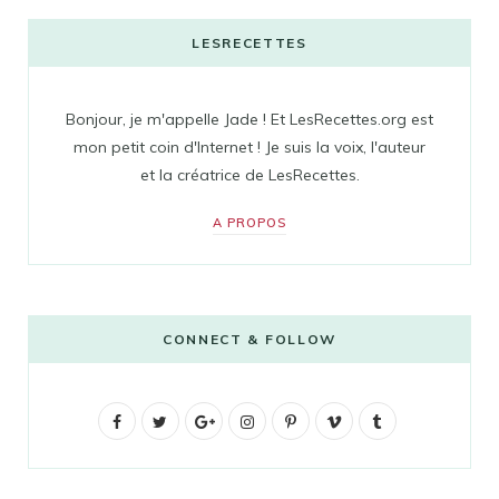
LESRECETTES
Bonjour, je m'appelle Jade ! Et LesRecettes.org est
mon petit coin d'Internet ! Je suis la voix, l'auteur
et la créatrice de LesRecettes.
A PROPOS
CONNECT & FOLLOW
F
T
G
I
P
V
T
a
w
o
n
i
i
u
c
i
o
s
n
m
m