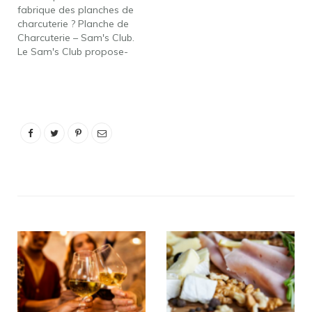
fabrique des planches de
charcuterie ? Planche de
Charcuterie – Sam's Club.
Le Sam's Club propose-
t-il des plateaux de
fromages ? Plateau de
service à fromage et jeu
de marqueurs – Sam's
Club. Costco a-t-il des
planches de charcuterie?
Costco vend une planche
de charcuterie
préfabriquée,…