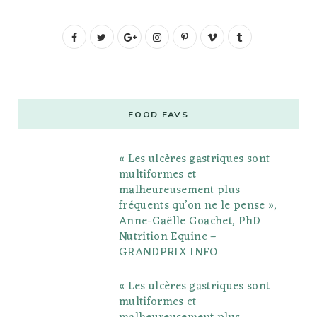
F
T
G
I
P
V
T
a
w
o
n
i
i
u
c
i
o
s
n
m
m
e
t
g
t
t
e
b
FOOD FAVS
b
t
l
a
e
o
l
« Les ulcères gastriques sont
o
e
e
g
r
r
multiformes et
o
r
P
r
e
malheureusement plus
fréquents qu’on ne le pense »,
k
l
a
s
Anne-Gaëlle Goachet, PhD
u
m
t
Nutrition Equine –
GRANDPRIX INFO
s
« Les ulcères gastriques sont
multiformes et