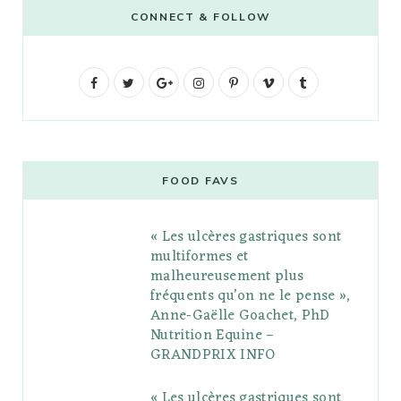
CONNECT & FOLLOW
F
T
G
I
P
V
T
a
w
o
n
i
i
u
c
i
o
s
n
m
m
e
t
g
t
t
e
b
FOOD FAVS
b
t
l
a
e
o
l
« Les ulcères gastriques sont
o
e
e
g
r
r
multiformes et
o
r
P
r
e
malheureusement plus
fréquents qu’on ne le pense »,
k
l
a
s
Anne-Gaëlle Goachet, PhD
u
m
t
Nutrition Equine –
GRANDPRIX INFO
s
« Les ulcères gastriques sont