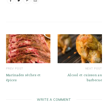
consommez-vous pour
un effet maximum ?…
PREV POST
NEXT POST
Marinades sèches et
Alcool et cuisson au
épices
barbecue
WRITE A COMMENT