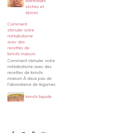
Marinades
sèches et
épices
Comment
stimuler votre
métabolisme
avec des
recettes de
kimchi maison
Comment stimuler votre
métabolisme avec des
recettes de kimchi
maison À deux pas de
l'abondance de légumes
de l'été, les gens se
demandent comment
kimchi liquide
utiliser les probiotiques
naturels pour améliorer
leur métabolisme. Y a-t-il
des choses qui stimulent
la digestion rapide et
comment les