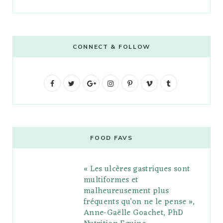
CONNECT & FOLLOW
F
T
G
I
P
V
T
a
w
o
n
i
i
u
c
i
o
s
n
m
m
e
t
g
t
t
e
b
FOOD FAVS
b
t
l
a
e
o
l
« Les ulcères gastriques sont
o
e
e
g
r
r
multiformes et
o
r
P
r
e
malheureusement plus
fréquents qu’on ne le pense »,
k
l
a
s
Anne-Gaëlle Goachet, PhD
u
m
t