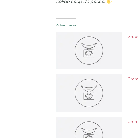
solide coup de pouce.
A lire aussi
Gruau
Crème
Crème