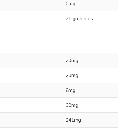
0mg
21 grammes
20mg
20mg
8mg
38mg
241mg