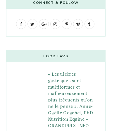
CONNECT & FOLLOW
F
T
G
I
P
V
T
a
w
o
n
i
i
u
c
i
o
s
n
m
m
e
t
g
t
t
e
b
FOOD FAVS
b
t
l
a
e
o
l
« Les ulcères
o
e
e
g
r
r
gastriques sont
o
r
P
r
e
multiformes et
malheureusement
k
l
a
s
plus fréquents qu’on
u
m
t
ne le pense », Anne-
Gaëlle Goachet, PhD
s
Nutrition Equine –
GRANDPRIX INFO