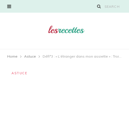
Home
Astuce
Défi*3 : « L’étranger dans mon assiette » : Trois épices : aneth, cardamome et colombo.
ASTUCE