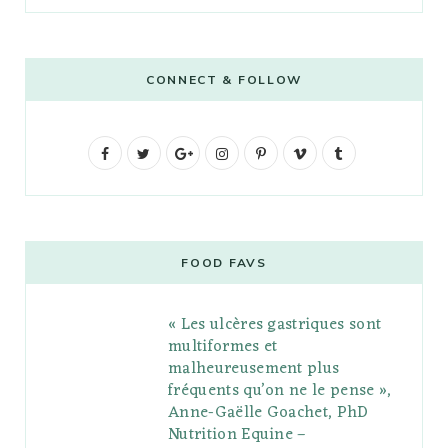
CONNECT & FOLLOW
F
T
G
I
P
V
T
a
w
o
n
i
i
u
c
i
o
s
n
m
m
e
t
g
t
t
e
b
FOOD FAVS
b
t
l
a
e
o
l
« Les ulcères gastriques sont
o
e
e
g
r
r
multiformes et
o
r
P
r
e
malheureusement plus
fréquents qu’on ne le pense »,
k
l
a
s
Anne-Gaëlle Goachet, PhD
u
m
t
Nutrition Equine –