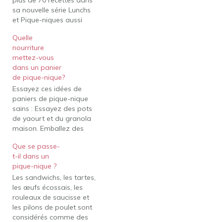
sa nouvelle série Lunchs
et Pique-niques aussi
fraîches, nutritives et
Quelle
originales les unes que
nourriture
les autres! déjeuner et
mettez-vous
pique-niquedéjeuner et
dans un panier
pique-nique par Louise
de pique-nique?
RivardDîner se
Essayez ces idées de
transforme souvent en
paniers de pique-nique
fête lorsque l'on dîne en
sains : Essayez des pots
plein air, assis sur une
de yaourt et du granola
grande…
maison. Emballez des
muffins anglais de blé
Que se passe-
entier tartinés de beurre
t-il dans un
d'arachide naturel.
pique-nique ?
Apportez des fruits frais
Les sandwichs, les tartes,
comme des bananes,
les œufs écossais, les
des pommes, des pêches
rouleaux de saucisse et
ou des poires, ou des
les pilons de poulet sont
coupes de fruits
considérés comme des
emballées dans…