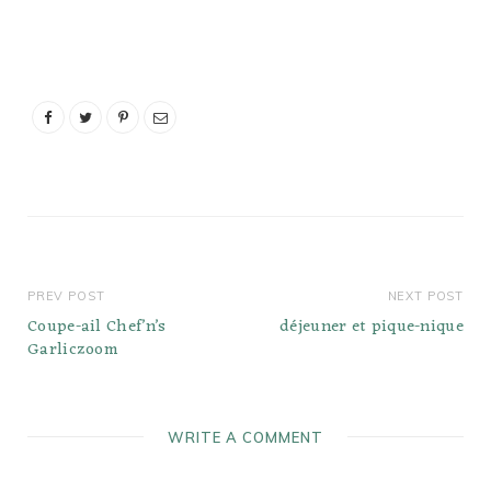
friandises de pique-nique
classiques pour une
raison : ce sont tous des
amuse-gueules qui
voyagent bien.
Superposez une
baguette de pique-nique
avec du salami, des
épinards, du basilic, du
pesto et…
PREV POST
NEXT POST
Coupe-ail Chef’n’s
déjeuner et pique-nique
Garliczoom
WRITE A COMMENT