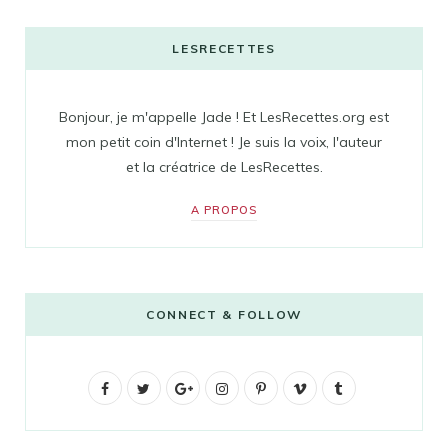
LESRECETTES
Bonjour, je m'appelle Jade ! Et LesRecettes.org est
mon petit coin d'Internet ! Je suis la voix, l'auteur
et la créatrice de LesRecettes.
A PROPOS
CONNECT & FOLLOW
F
T
G
I
P
V
T
a
w
o
n
i
i
u