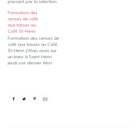
passant par la sélection
et la torréfaction des
Formation des
grains de café, cette
cerises de café
illumination est la porte
aux tasses au
de choix pour entrer
Café St-Henri
dans le monde du café.
Formation des cerises de
J'étais assis sur un banc
café aux tasses au Café
à…
St-Henri J'étais assis sur
un banc à Saint-Henri
jeudi soir dernier. Mon
objectif : en savoir plus
sur le café ! Pendant
deux heures, j'ai eu
l'occasion de partager la
passion d'un amateur de
café, Jean-François
Leduc. De l'origine du
fruit…