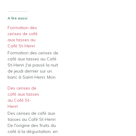
A lire aussi
Formation des
cerises de café
aux tasses au
Café St-Henri
Formation des cerises de
café aux tasses au Café
St-Henri J'ai passé la nuit
de jeudi dernier sur un
banc à Saint-Henri. Mon
objectif : en savoir plus
Des cerises de
sur le café ! Pendant
café aux tasses
deux heures, j'ai eu
au Café St-
l'occasion de partager la
Henri
passion d'un amateur de
Des cerises de café aux
café, Jean-François
tasses au Café St-Henri
Leduc. De l'origine…
De l'origine des fruits du
café à la dégustation, en