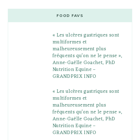
c
i
o
s
n
m
m
e
t
g
t
t
e
b
FOOD FAVS
b
t
l
a
e
o
l
« Les ulcères gastriques sont
o
e
e
g
r
r
multiformes et
o
r
P
r
e
malheureusement plus
fréquents qu’on ne le pense »,
k
l
a
s
Anne-Gaëlle Goachet, PhD
u
m
t
Nutrition Equine –
GRANDPRIX INFO
s
« Les ulcères gastriques sont
multiformes et
malheureusement plus
fréquents qu’on ne le pense »,
Anne-Gaëlle Goachet, PhD
Nutrition Equine –
GRANDPRIX INFO