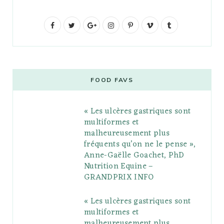
F
T
G
I
P
V
T
a
w
o
n
i
i
u
c
i
o
s
n
m
m
e
t
g
t
t
e
b
FOOD FAVS
b
t
l
a
e
o
l
« Les ulcères gastriques sont
o
e
e
g
r
r
multiformes et
o
r
P
r
e
malheureusement plus
fréquents qu’on ne le pense »,
k
l
a
s
Anne-Gaëlle Goachet, PhD
u
m
t
Nutrition Equine –
GRANDPRIX INFO
s
« Les ulcères gastriques sont
multiformes et
malheureusement plus