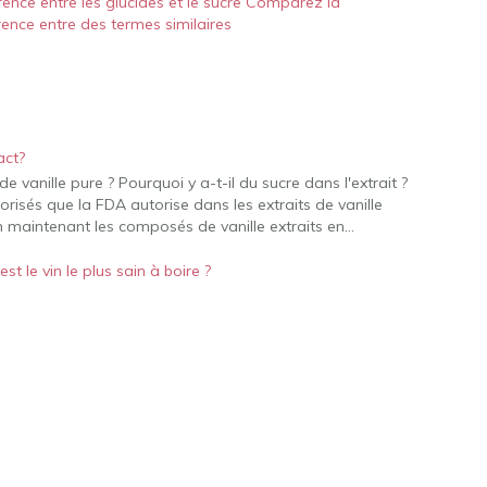
rence entre les glucides et le sucre Comparez la
rence entre des termes similaires
act?
 de vanille pure ? Pourquoi y a-t-il du sucre dans l'extrait ?
torisés que la FDA autorise dans les extraits de vanille
en maintenant les composés de vanille extraits en…
est le vin le plus sain à boire ?