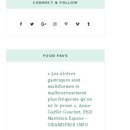
CONNECT & FOLLOW
F
T
G
I
P
V
T
a
w
o
n
i
i
u
c
i
o
s
n
m
m
e
t
g
t
t
e
b
FOOD FAVS
b
t
l
a
e
o
l
« Les ulcères
o
e
e
g
r
r
gastriques sont
o
r
P
r
e
multiformes et
malheureusement
k
l
a
s
plus fréquents qu’on
u
m
t
ne le pense », Anne-
Gaëlle Goachet, PhD
s
Nutrition Equine –
GRANDPRIX INFO