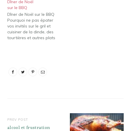
Dîner de Noël
pommes de terre, de la
sur le BBQ
sauce, de la sauce aux
Dîner de Noël sur le BBQ
canneberges et des
Pourquoi ne pas épater
légumes. D'autres types
vos invités sur le gril et
de volaille, rosbif ou
cuisiner de la dinde, des
jambon, sont également
tourtières et autres plats
utilisés. Quel est…
traditionnels des fêtes...
Vous le savez
probablement déjà, mais
il est parfois bon de se
souvenir de bonnes
choses. Le barbecue c'est
toute l'année !…
PREV POST
alcool et frustration