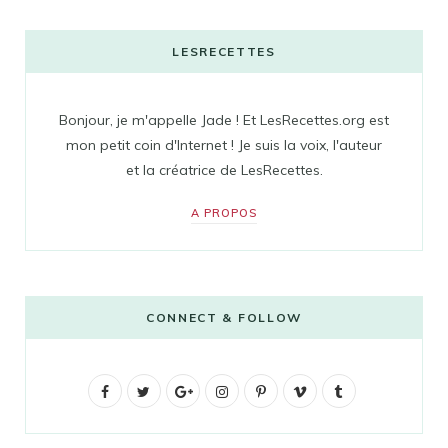
LESRECETTES
Bonjour, je m'appelle Jade ! Et LesRecettes.org est
mon petit coin d'Internet ! Je suis la voix, l'auteur
et la créatrice de LesRecettes.
A PROPOS
CONNECT & FOLLOW
F
T
G
I
P
V
T
a
w
o
n
i
i
u