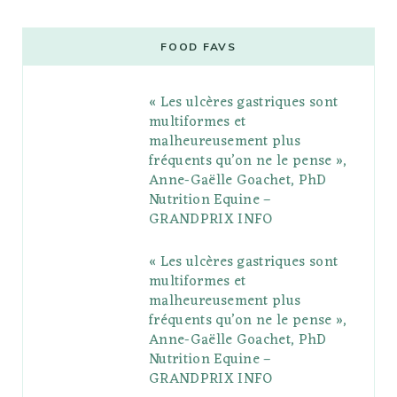
c
i
o
s
n
m
m
e
t
g
t
t
e
b
FOOD FAVS
b
t
l
a
e
o
l
« Les ulcères gastriques sont
o
e
e
g
r
r
multiformes et
o
r
P
r
e
malheureusement plus
fréquents qu’on ne le pense »,
k
l
a
s
Anne-Gaëlle Goachet, PhD
u
m
t
Nutrition Equine –
GRANDPRIX INFO
s
« Les ulcères gastriques sont
multiformes et
malheureusement plus
fréquents qu’on ne le pense »,
Anne-Gaëlle Goachet, PhD
Nutrition Equine –
GRANDPRIX INFO