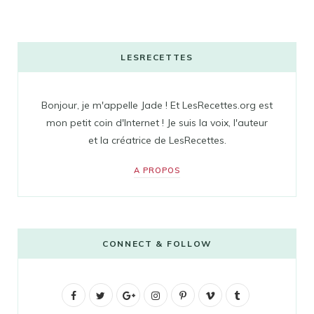
LESRECETTES
Bonjour, je m'appelle Jade ! Et LesRecettes.org est
mon petit coin d'Internet ! Je suis la voix, l'auteur
et la créatrice de LesRecettes.
A PROPOS
CONNECT & FOLLOW
F
T
G
I
P
V
T