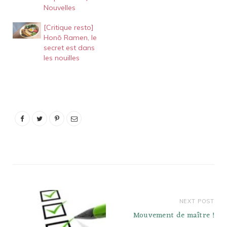
Nouvelles
et admirons, avouons-le,
son approche
[Critique resto]
paternaliste envers les
Honō Ramen, le
jeunes apprentis. Avec la
secret est dans
sortie de ses deux…
les nouilles
NEXT POST
Mouvement de maître !