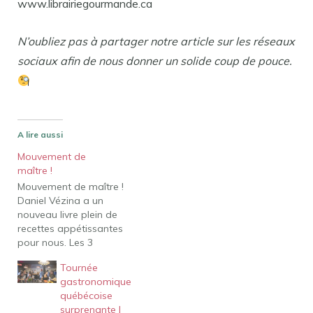
www.librairiegourmande.ca
N’oubliez pas à partager notre article sur les réseaux
sociaux afin de nous donner un solide coup de pouce.
A lire aussi
Mouvement de
maître !
Mouvement de maître !
Daniel Vézina a un
nouveau livre plein de
recettes appétissantes
pour nous. Les 3
dernières saisons de
Tournée
l'émission estivale de
gastronomique
Radio-Canada " Chefs ! »
québécoise
Apprenons à mieux
surprenante |
connaître le chef Vézina