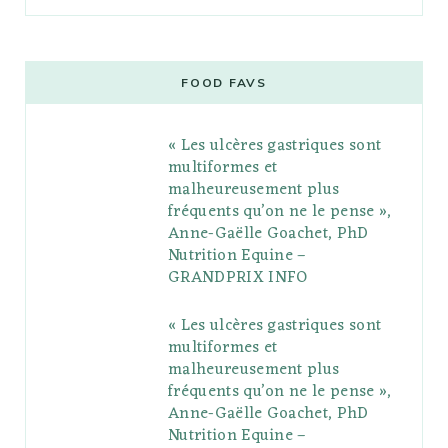
a
w
o
n
i
i
u
c
i
o
s
n
m
m
e
t
g
t
t
e
b
FOOD FAVS
b
t
l
a
e
o
l
« Les ulcères gastriques sont
o
e
e
g
r
r
multiformes et
o
r
P
r
e
malheureusement plus
fréquents qu’on ne le pense »,
k
l
a
s
Anne-Gaëlle Goachet, PhD
u
m
t
Nutrition Equine –
GRANDPRIX INFO
s
« Les ulcères gastriques sont
multiformes et
malheureusement plus
fréquents qu’on ne le pense »,
Anne-Gaëlle Goachet, PhD
Nutrition Equine –