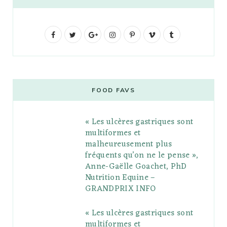
F
T
G
I
P
V
T
a
w
o
n
i
i
u
c
i
o
s
n
m
m
e
t
g
t
t
e
b
FOOD FAVS
b
t
l
a
e
o
l
« Les ulcères gastriques sont
o
e
e
g
r
r
multiformes et
o
r
P
r
e
malheureusement plus
fréquents qu’on ne le pense »,
k
l
a
s
Anne-Gaëlle Goachet, PhD
u
m
t
Nutrition Equine –
GRANDPRIX INFO
s
« Les ulcères gastriques sont
multiformes et