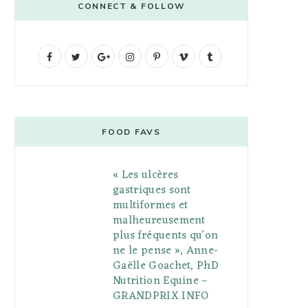
CONNECT & FOLLOW
F
T
G
I
P
V
T
a
w
o
n
i
i
u
c
i
o
s
n
m
m
e
t
g
t
t
e
b
FOOD FAVS
b
t
l
a
e
o
l
« Les ulcères
o
e
e
g
r
r
gastriques sont
o
r
P
r
e
multiformes et
malheureusement
k
l
a
s
plus fréquents qu’on
u
m
t
ne le pense », Anne-
Gaëlle Goachet, PhD
s
Nutrition Equine –
GRANDPRIX INFO