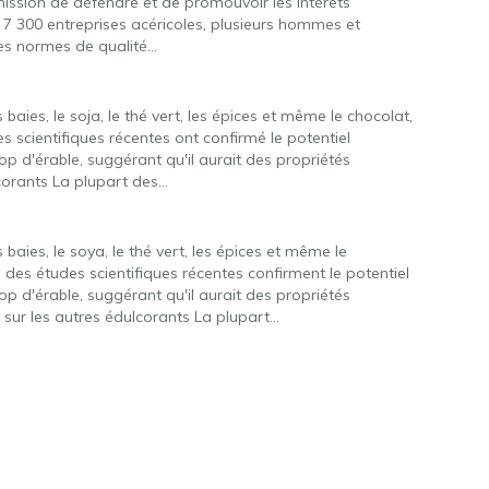
ission de défendre et de promouvoir les intérêts
7 300 entreprises acéricoles, plusieurs hommes et
des normes de qualité…
baies, le soja, le thé vert, les épices et même le chocolat,
s scientifiques récentes ont confirmé le potentiel
op d'érable, suggérant qu'il aurait des propriétés
corants La plupart des…
 baies, le soya, le thé vert, les épices et même le
: des études scientifiques récentes confirment le potentiel
op d'érable, suggérant qu'il aurait des propriétés
sur les autres édulcorants La plupart…