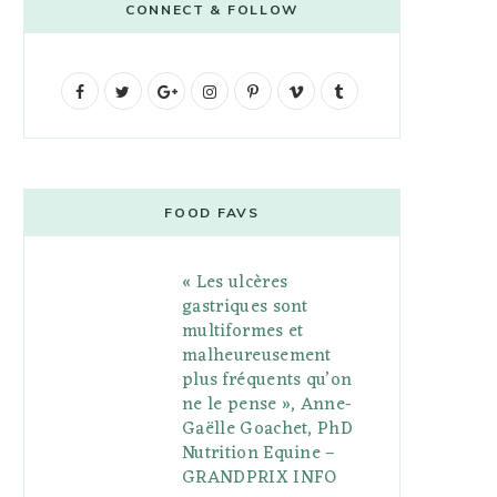
CONNECT & FOLLOW
F
T
G
I
P
V
T
a
w
o
n
i
i
u
c
i
o
s
n
m
m
e
t
g
t
t
e
b
FOOD FAVS
b
t
l
a
e
o
l
« Les ulcères
o
e
e
g
r
r
gastriques sont
o
r
P
r
e
multiformes et
malheureusement
k
l
a
s
plus fréquents qu’on
u
m
t
ne le pense », Anne-
Gaëlle Goachet, PhD
s
Nutrition Equine –
GRANDPRIX INFO