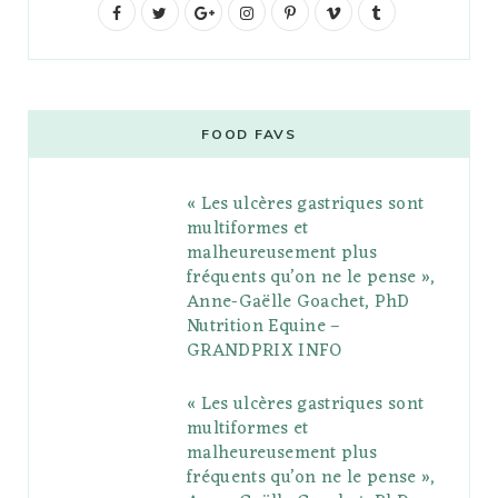
F
T
G
I
P
V
T
a
w
o
n
i
i
u
c
i
o
s
n
m
m
e
t
g
t
t
e
b
FOOD FAVS
b
t
l
a
e
o
l
« Les ulcères gastriques sont
o
e
e
g
r
r
multiformes et
o
r
P
r
e
malheureusement plus
fréquents qu’on ne le pense »,
k
l
a
s
Anne-Gaëlle Goachet, PhD
u
m
t
Nutrition Equine –
GRANDPRIX INFO
s
« Les ulcères gastriques sont
multiformes et
malheureusement plus
fréquents qu’on ne le pense »,