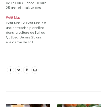
de l'ail au Québec. Depuis
25 ans, elle cultive des
variétés musicales d'ail
biologique sur les terres
Petit Mas
d'Esrie. C'est aussi la
Petit Mas Le Petit Mas est
seule entreprise sur le
une entreprise pionnière
marché qui propose la
dans la culture de l'ail au
fleur d'ail fermentée, un
Québec. Depuis 25 ans,
assaisonnement unique
elle cultive de l'ail
et délicieux. Le…
biologique de la variété
Music sur ses terres à
Esteli. C'est aussi la seule
entreprise sur le marché
qui offre la fleur d'ail
fermentée, un condiment
unique…