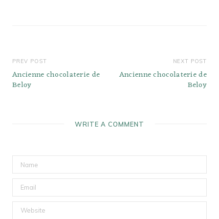
offrant une vaste
gamme de délicieux
vins…
PREV POST
NEXT POST
Ancienne chocolaterie de
Ancienne chocolaterie de
Beloy
Beloy
WRITE A COMMENT