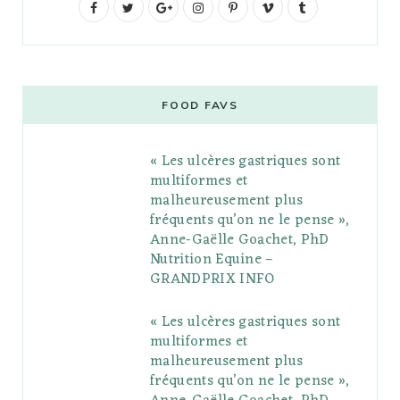
F
T
G
I
P
V
T
a
w
o
n
i
i
u
c
i
o
s
n
m
m
e
t
g
t
t
e
b
FOOD FAVS
b
t
l
a
e
o
l
« Les ulcères gastriques sont
o
e
e
g
r
r
multiformes et
o
r
P
r
e
malheureusement plus
fréquents qu’on ne le pense »,
k
l
a
s
Anne-Gaëlle Goachet, PhD
u
m
t
Nutrition Equine –
GRANDPRIX INFO
s
« Les ulcères gastriques sont
multiformes et
malheureusement plus
fréquents qu’on ne le pense »,