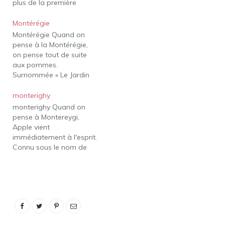
plus de la première
raclette produite au
Canada au pays, sa
Montérégie
fromagerie offre plus de
Montérégie Quand on
25 fromages différents.
pense à la Montérégie,
En tant que maître
on pense tout de suite
fromager, ses quatre
aux pommes.
années en Suisse lui ont
Surnommée « Le Jardin
permis de nous proposer
du Québec », cette région
les…
est la plus grande
monterighy
productrice de pommes
monterighy Quand on
de la province, avec plus
pense à Montereygi,
de 800 000 pommiers !
Apple vient
On y trouve des
immédiatement à l'esprit.
vignobles et des cidreries
Connu sous le nom de
offrant une…
"Jardins de Québec", le
domaine est le plus
grand producteur de
pommes de la province
avec plus de 800 000
pommiers! Avec des
vignobles et des cidreries