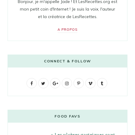
Bonjour, je m'appelle Jade ! Et LesRecettes.org est
mon petit coin d'Internet ! Je suis la voix, l'auteur
et la créatrice de LesRecettes.
A PROPOS
CONNECT & FOLLOW
F
T
G
I
P
V
T
a
w
o
n
i
i
u
c
i
o
s
n
m
m
e
t
g
t
t
e
b
FOOD FAVS
b
t
l
a
e
o
l
o
e
e
g
r
r