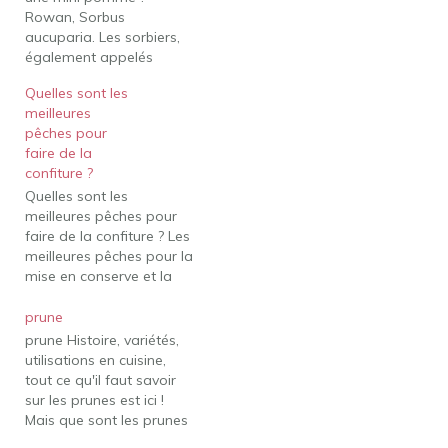
Rowan, Sorbus
aucuparia. Les sorbiers,
également appelés
sorbiers, produisent des
Quelles sont les
grappes de baies
meilleures
comestibles qui
pêches pour
ressemblent à de
faire de la
minuscules pommes.
confiture ?
Comment s'appellent ces
Quelles sont les
petites pommes ? Les
meilleures pêches pour
pommes crabes sont
faire de la confiture ? Les
essentiellement de
meilleures pêches pour la
petites pommes, et elles
mise en conserve et la
peuvent être
conservation : les pêches
consommées sans
aux noyaux adhérents. Si
danger tant…
prune
les pêches en conserve
prune Histoire, variétés,
ou la confiture de pêches
utilisations en cuisine,
sont dans votre avenir,
tout ce qu'il faut savoir
les pierres adhérentes
sur les prunes est ici !
sont la meilleure variété
Mais que sont les prunes
pour…
? Les prunes sont le fruit