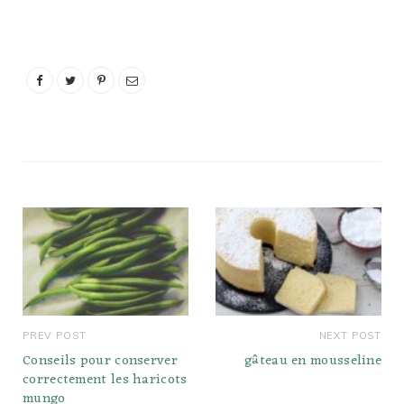
de l'arbre Prunus
domestica et de tous les
arbres de type Prunus.
Comme la plupart des
fruits, le but principal des
prunes…
PREV POST
NEXT POST
Conseils pour conserver
gâteau en mousseline
correctement les haricots
mungo