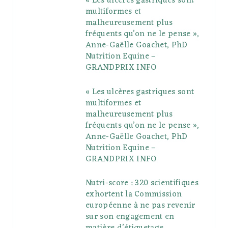
« Les ulcères gastriques sont
multiformes et
o
r
P
r
e
malheureusement plus
fréquents qu’on ne le pense »,
k
l
a
s
Anne-Gaëlle Goachet, PhD
u
m
t
Nutrition Equine –
GRANDPRIX INFO
s
« Les ulcères gastriques sont
multiformes et
malheureusement plus
fréquents qu’on ne le pense »,
Anne-Gaëlle Goachet, PhD
Nutrition Equine –
GRANDPRIX INFO
Nutri-score : 320 scientifiques
exhortent la Commission
européenne à ne pas revenir
sur son engagement en