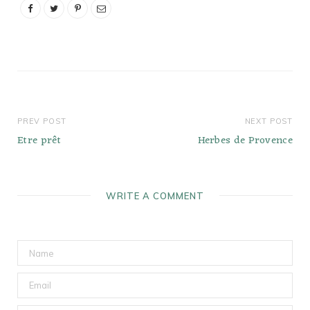
Thymus. Ces deux genres
appartiennent à la
famille plus large
connue…
PREV POST
NEXT POST
Etre prêt
Herbes de Provence
WRITE A COMMENT