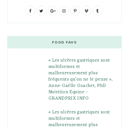
F
T
G
I
P
V
T
a
w
o
n
i
i
u
c
i
o
s
n
m
m
e
t
g
t
t
e
b
FOOD FAVS
b
t
l
a
e
o
l
« Les ulcères gastriques sont
o
e
e
g
r
r
multiformes et
o
r
P
r
e
malheureusement plus
fréquents qu’on ne le pense »,
k
l
a
s
Anne-Gaëlle Goachet, PhD
u
m
t
Nutrition Equine –
GRANDPRIX INFO
s
« Les ulcères gastriques sont
multiformes et
malheureusement plus