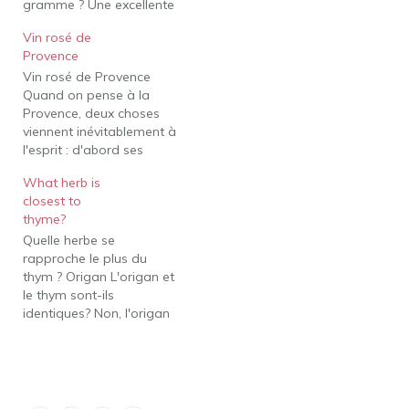
gramme ? Une excellente
façon d'ajouter de la
Vin rosé de
saveur aux plats sans
Provence
ajouter de poids! Plus
Vin rosé de Provence
vous utilisez d’herbes
Quand on pense à la
aromatiques dans votre
Provence, deux choses
cuisine, moins vous avez
viennent inévitablement à
besoin de beurre ou de
l'esprit : d'abord ses
vinaigrette pour
vastes champs de fleurs
parfumer vos plats…
What herb is
et ensuite, bien sûr, son
Qu'est-ce…
closest to
vin phare, le rosé. Ainsi,
thyme?
nos amateurs de vin
Quelle herbe se
vous présentent deux
rapproche le plus du
vins rosés de Provence,
thym ? Origan L'origan et
plus précisément de
le thym sont-ils
l'AOC (Appellation
identiques? Non, l'origan
d'Origine…
et le thym ne sont pas
identiques en soi.
L'origan fait partie du
genre Origanum. Le thym
fait partie du genre