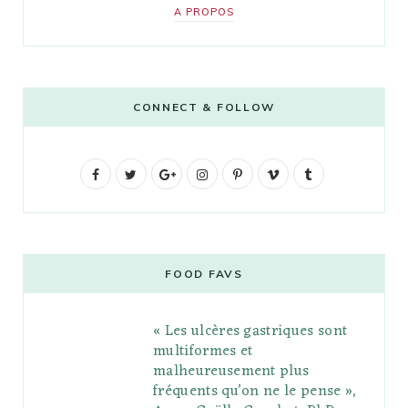
A PROPOS
CONNECT & FOLLOW
F
T
G
I
P
V
T
a
w
o
n
i
i
u
c
i
o
s
n
m
m
e
t
g
t
t
e
b
FOOD FAVS
b
t
l
a
e
o
l
« Les ulcères gastriques sont
o
e
e
g
r
r
multiformes et
o
r
P
r
e
malheureusement plus
fréquents qu’on ne le pense »,
k
l
a
s