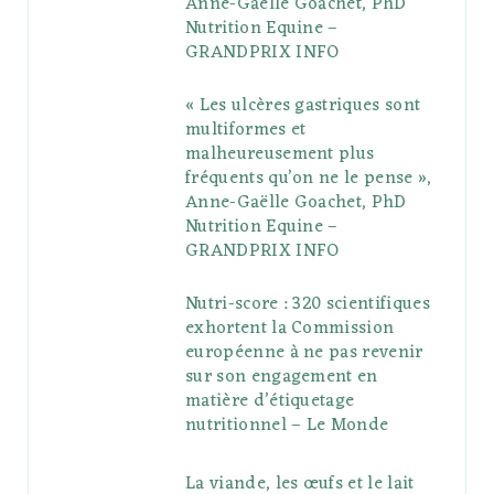
Anne-Gaëlle Goachet, PhD
u
m
t
Nutrition Equine –
GRANDPRIX INFO
s
« Les ulcères gastriques sont
multiformes et
malheureusement plus
fréquents qu’on ne le pense »,
Anne-Gaëlle Goachet, PhD
Nutrition Equine –
GRANDPRIX INFO
Nutri-score : 320 scientifiques
exhortent la Commission
européenne à ne pas revenir
sur son engagement en
matière d’étiquetage
nutritionnel – Le Monde
La viande, les œufs et le lait