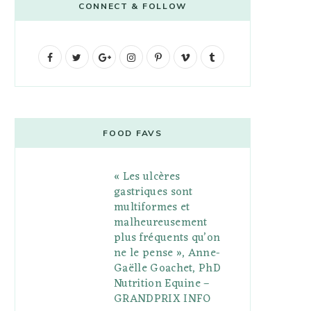
CONNECT & FOLLOW
F
T
G
I
P
V
T
a
w
o
n
i
i
u
c
i
o
s
n
m
m
e
t
g
t
t
e
b
FOOD FAVS
b
t
l
a
e
o
l
« Les ulcères
o
e
e
g
r
r
gastriques sont
o
r
P
r
e
multiformes et
malheureusement
k
l
a
s
plus fréquents qu’on
u
m
t
ne le pense », Anne-
Gaëlle Goachet, PhD
s
Nutrition Equine –
GRANDPRIX INFO