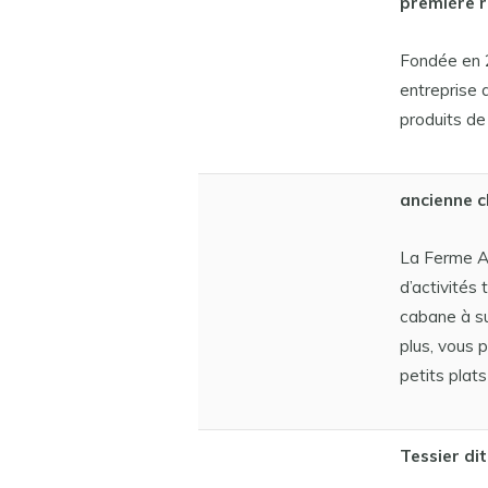
première r
Fondée en 2
entreprise 
produits de
ancienne c
La Ferme Au
d’activités 
cabane à su
plus, vous 
petits plats
Tessier di