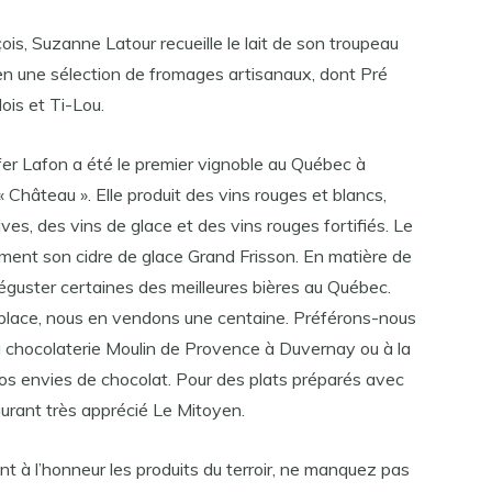
is, Suzanne Latour recueille le lait de son troupeau
n une sélection de fromages artisanaux, dont Pré
lois et Ti-Lou.
fer Lafon a été le premier vignoble au Québec à
t « Château ». Elle produit des vins rouges et blancs,
es, des vins de glace et des vins rouges fortifiés. Le
ement son cidre de glace Grand Frisson. En matière de
éguster certaines des meilleures bières au Québec.
 place, nous en vendons une centaine. Préférons-nous
la chocolaterie Moulin de Provence à Duvernay ou à la
s envies de chocolat. Pour des plats préparés avec
aurant très apprécié Le Mitoyen.
t à l’honneur les produits du terroir, ne manquez pas