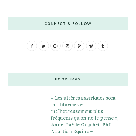
CONNECT & FOLLOW
F
T
G
I
P
V
T
a
w
o
n
i
i
u
c
i
o
s
n
m
m
e
t
g
t
t
e
b
FOOD FAVS
b
t
l
a
e
o
l
« Les ulcères gastriques sont
o
e
e
g
r
r
multiformes et
o
r
P
r
e
malheureusement plus
fréquents qu’on ne le pense »,
k
l
a
s
Anne-Gaëlle Goachet, PhD
u
m
t
Nutrition Equine –