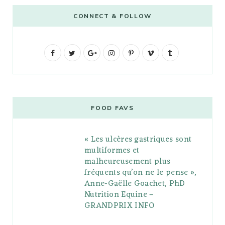
CONNECT & FOLLOW
F
T
G
I
P
V
T
a
w
o
n
i
i
u
c
i
o
s
n
m
m
e
t
g
t
t
e
b
FOOD FAVS
b
t
l
a
e
o
l
« Les ulcères gastriques sont
o
e
e
g
r
r
multiformes et
o
r
P
r
e
malheureusement plus
fréquents qu’on ne le pense »,
k
l
a
s
Anne-Gaëlle Goachet, PhD
u
m
t
Nutrition Equine –
GRANDPRIX INFO
s