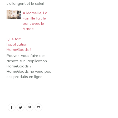
s'allongent et le soleil
prend sa place. Un vent
A Marseille, La
froid nous a désertés, et
Famille fait le
une bouffée de chaleur
pont avec le
nous a réconfortés. Le
Maroc
décor blanc cassé a
discrètement disparu, et
Que fait
toutes les glaces ont
l’application
été…
HomeGoods ?
Pouvez-vous faire des
achats sur l'application
HomeGoods ?
HomeGoods ne vend pas
ses produits en ligne,
mais il a une application
(The Goods) où les gens
publient les dernières
trouvailles qu'ils voient
dans les magasins. Vous
pouvez suivre les
magasins les plus