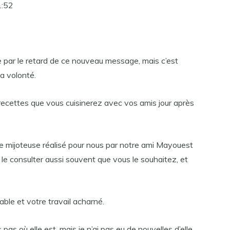
1:52
 par le retard de ce nouveau message, mais c’est
a volonté.
recettes que vous cuisinerez avec vos amis jour après
 de mijoteuse réalisé pour nous par notre ami Mayouest
z le consulter aussi souvent que vous le souhaitez, et
ble et votre travail acharné.
pas où elle est, mais je n’ai pas eu de nouvelles d’elle