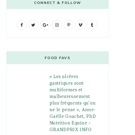
CONNECT & FOLLOW
F
T
G
I
P
V
T
a
w
o
n
i
i
u
c
i
o
s
n
m
m
e
t
g
t
t
e
b
FOOD FAVS
b
t
l
a
e
o
l
« Les ulcères
o
e
e
g
r
r
gastriques sont
o
r
P
r
e
multiformes et
malheureusement
k
l
a
s
plus fréquents qu’on
u
m
t
ne le pense », Anne-
Gaëlle Goachet, PhD
s
Nutrition Equine –
GRANDPRIX INFO