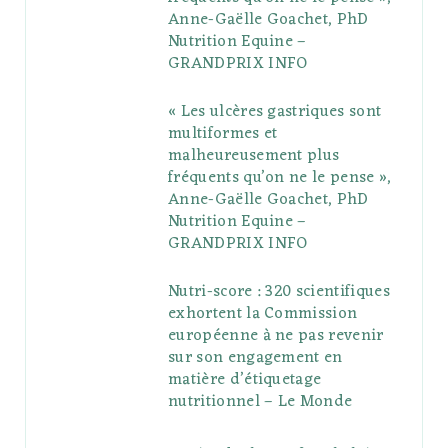
Anne-Gaëlle Goachet, PhD
u
m
t
Nutrition Equine –
GRANDPRIX INFO
s
« Les ulcères gastriques sont
multiformes et
malheureusement plus
fréquents qu’on ne le pense »,
Anne-Gaëlle Goachet, PhD
Nutrition Equine –
GRANDPRIX INFO
Nutri-score : 320 scientifiques
exhortent la Commission
européenne à ne pas revenir
sur son engagement en
matière d’étiquetage
nutritionnel – Le Monde