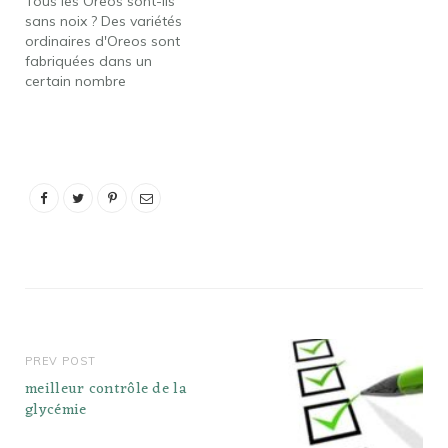
Tous les Oreos sont-ils
sans noix ? Des variétés
ordinaires d'Oreos sont
fabriquées dans un
certain nombre
d'installations en
Amérique du Nord. Bien
qu'il ne soit pas garanti
que ces installations
soient exemptes
d'arachides et de fruits à
coque, les lignes sont
dédiées, ne traitent pas
les arachides ou les…
PREV POST
meilleur contrôle de la
glycémie