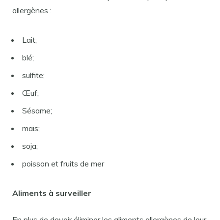
allergènes :
Lait;
blé;
sulfite;
Œuf;
Sésame;
mais;
soja;
poisson et fruits de mer
Aliments à surveiller
En plus de devoir éliminer les aliments allergènes de leur