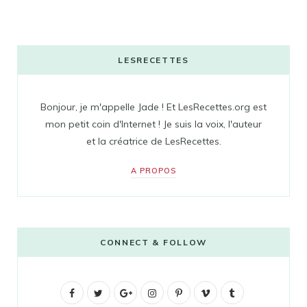
LESRECETTES
Bonjour, je m'appelle Jade ! Et LesRecettes.org est
mon petit coin d'Internet ! Je suis la voix, l'auteur
et la créatrice de LesRecettes.
A PROPOS
CONNECT & FOLLOW
F
T
G
I
P
V
T