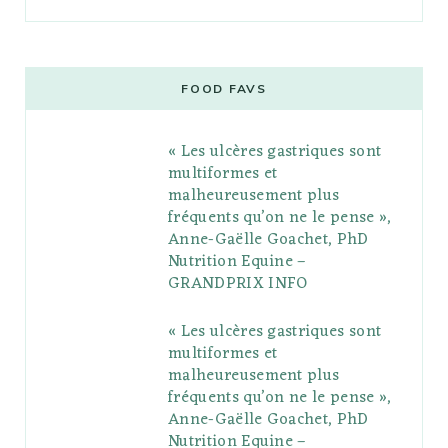
a
w
o
n
i
i
u
c
i
o
s
n
m
m
e
t
g
t
t
e
b
FOOD FAVS
b
t
l
a
e
o
l
« Les ulcères gastriques sont
o
e
e
g
r
r
multiformes et
o
r
P
r
e
malheureusement plus
fréquents qu’on ne le pense »,
k
l
a
s
Anne-Gaëlle Goachet, PhD
u
m
t
Nutrition Equine –
GRANDPRIX INFO
s
« Les ulcères gastriques sont
multiformes et
malheureusement plus
fréquents qu’on ne le pense »,
Anne-Gaëlle Goachet, PhD
Nutrition Equine –