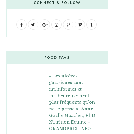
CONNECT & FOLLOW
F
T
G
I
P
V
T
a
w
o
n
i
i
u
c
i
o
s
n
m
m
e
t
g
t
t
e
b
FOOD FAVS
b
t
l
a
e
o
l
« Les ulcères
o
e
e
g
r
r
gastriques sont
o
r
P
r
e
multiformes et
malheureusement
k
l
a
s
plus fréquents qu’on
u
m
t
ne le pense », Anne-
Gaëlle Goachet, PhD
s
Nutrition Equine –
GRANDPRIX INFO