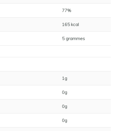
77%
165 kcal
5 grammes
1g
0g
0g
0g