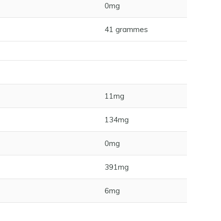
0mg
41 grammes
11mg
134mg
0mg
391mg
6mg