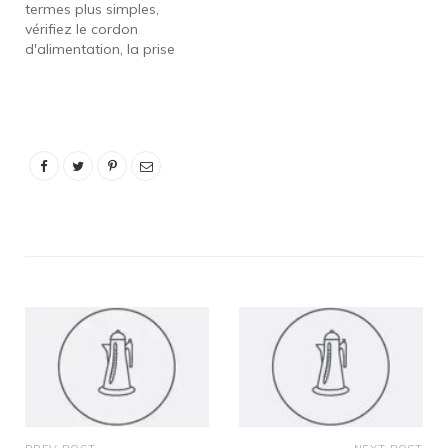
termes plus simples,
vérifiez le cordon
d'alimentation, la prise
de courant ainsi que la
carte de circuit imprimé
pour tout problème. Il est
également possible que
le mélangeur ait grillé un
fusible à cause duquel il
ne fonctionne pas. Si tel
est vraiment…