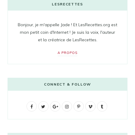
LESRECETTES
Bonjour, je m'appelle Jade ! Et LesRecettes.org est
mon petit coin d'Internet ! Je suis la voix, l'auteur
et la créatrice de LesRecettes.
A PROPOS
CONNECT & FOLLOW
F
T
G
I
P
V
T
a
w
o
n
i
i
u
c
i
o
s
n
m
m