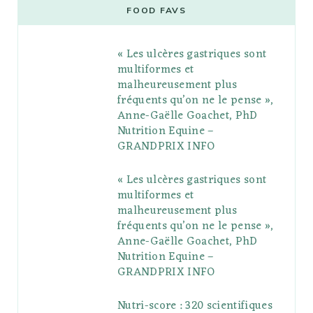
e
t
g
t
t
e
b
FOOD FAVS
b
t
l
a
e
o
l
« Les ulcères gastriques sont
o
e
e
g
r
r
multiformes et
o
r
P
r
e
malheureusement plus
fréquents qu’on ne le pense »,
k
l
a
s
Anne-Gaëlle Goachet, PhD
u
m
t
Nutrition Equine –
GRANDPRIX INFO
s
« Les ulcères gastriques sont
multiformes et
malheureusement plus
fréquents qu’on ne le pense »,
Anne-Gaëlle Goachet, PhD
Nutrition Equine –
GRANDPRIX INFO
Nutri-score : 320 scientifiques