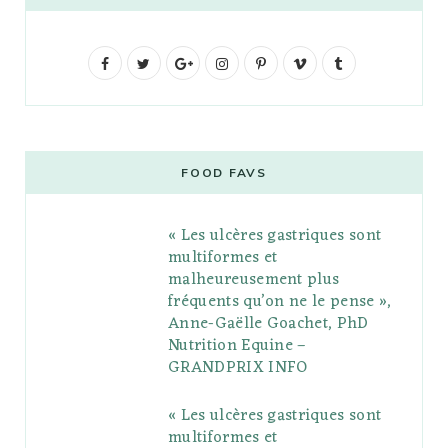
F
T
G
I
P
V
T
a
w
o
n
i
i
u
c
i
o
s
n
m
m
e
t
g
t
t
e
b
FOOD FAVS
b
t
l
a
e
o
l
« Les ulcères gastriques sont
o
e
e
g
r
r
multiformes et
o
r
P
r
e
malheureusement plus
fréquents qu’on ne le pense »,
k
l
a
s
Anne-Gaëlle Goachet, PhD
u
m
t
Nutrition Equine –
GRANDPRIX INFO
s
« Les ulcères gastriques sont
multiformes et