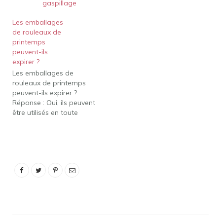
gaspillage
Les emballages
de rouleaux de
printemps
peuvent-ils
expirer ?
Les emballages de
rouleaux de printemps
peuvent-ils expirer ?
Réponse : Oui, ils peuvent
être utilisés en toute
sécurité après la date
d'expiration, le fabricant
ne suggérera
certainement pas qu'en
raison de répercussions
légales, si le paquet est
ouvert, mieux vaut le
mettre dans un sac
hermétique comme
Ziploc et…