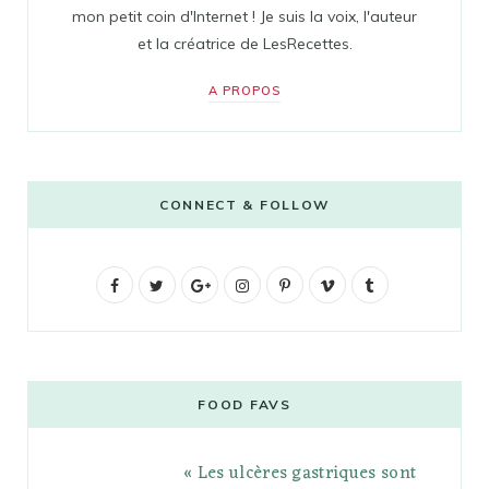
mon petit coin d'Internet ! Je suis la voix, l'auteur
et la créatrice de LesRecettes.
A PROPOS
CONNECT & FOLLOW
F
T
G
I
P
V
T
a
w
o
n
i
i
u
c
i
o
s
n
m
m
e
t
g
t
t
e
b
FOOD FAVS
b
t
l
a
e
o
l
« Les ulcères gastriques sont
o
e
e
g
r
r