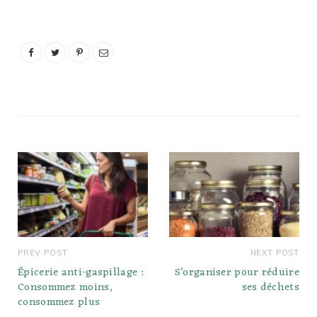
encore, Quelle saucisse
pour petit déjeuner
anglais ? Saucisses.…
PREV POST
NEXT POST
Épicerie anti-gaspillage :
S’organiser pour réduire
Consommez moins,
ses déchets
consommez plus