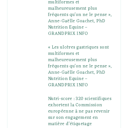
multiformes et
o
r
P
r
e
malheureusement plus
fréquents qu’on ne le pense »,
k
l
a
s
Anne-Gaëlle Goachet, PhD
u
m
t
Nutrition Equine –
GRANDPRIX INFO
s
« Les ulcères gastriques sont
multiformes et
malheureusement plus
fréquents qu’on ne le pense »,
Anne-Gaëlle Goachet, PhD
Nutrition Equine –
GRANDPRIX INFO
Nutri-score : 320 scientifiques
exhortent la Commission
européenne à ne pas revenir
sur son engagement en
matière d’étiquetage