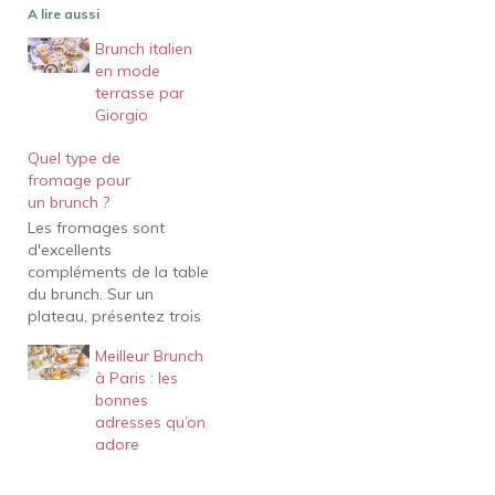
A lire aussi
Brunch italien
en mode
terrasse par
Giorgio
Quel type de
fromage pour
un brunch ?
Les fromages sont
d'excellents
compléments de la table
du brunch. Sur un
plateau, présentez trois
à cinq variétés, dont une
Meilleur Brunch
pâte crémeuse (brie,
à Paris : les
camembert), une ou
bonnes
deux pâtes fermes et
adresses qu’on
demi-fermes (gruyère,
adore
cheddar, gouda,
emmenthal…) et un
fromage de chèvre. Mais