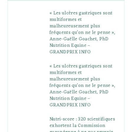
b
t
l
a
e
o
l
« Les ulcères gastriques sont
o
e
e
g
r
r
multiformes et
o
r
P
r
e
malheureusement plus
fréquents qu’on ne le pense »,
k
l
a
s
Anne-Gaëlle Goachet, PhD
u
m
t
Nutrition Equine –
GRANDPRIX INFO
s
« Les ulcères gastriques sont
multiformes et
malheureusement plus
fréquents qu’on ne le pense »,
Anne-Gaëlle Goachet, PhD
Nutrition Equine –
GRANDPRIX INFO
Nutri-score : 320 scientifiques
exhortent la Commission