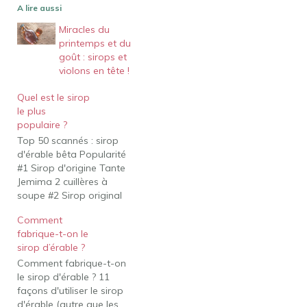
A lire aussi
Miracles du
printemps et du
goût : sirops et
violons en tête !
Quel est le sirop
le plus
populaire ?
Top 50 scannés : sirop
d'érable bêta Popularité
#1 Sirop d'origine Tante
Jemima 2 cuillères à
soupe #2 Sirop original
de Mme Butterworth 2
Comment
cuillères à soupe #3 Log
fabrique-t-on le
Cabin Sirop Original 2
sirop d’érable ?
cuillères à soupe #4 Sirop
Comment fabrique-t-on
Lite, Original Aunt
le sirop d'érable ? 11
Jemima 0,25 tasse Or,
façons d'utiliser le sirop
Est-ce que Starbucks
d'érable (autre que les
utilise Torani ou…