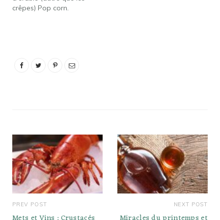
crêpes) Pop corn.
Améliorez le maïs soufflé
avec du sirop d'érable
sucré et du bacon fumé.
Scones. Les graines de
chia ajoutent une texture
fantastique à ces
pâtisseries rapides pour
le petit-déjeuner. Tarte.
Cocktails. Légumes…
PREV POST
NEXT POST
Mets et Vins : Crustacés
Miracles du printemps et