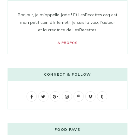
Bonjour, je m'appelle Jade ! Et LesRecettes.org est
mon petit coin d'Internet ! Je suis la voix, l'auteur
et la créatrice de LesRecettes.
A PROPOS
CONNECT & FOLLOW
F
T
G
I
P
V
T
a
w
o
n
i
i
u
c
i
o
s
n
m
m
e
t
g
t
t
e
b
FOOD FAVS