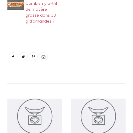
Combien y a-t-il
parle d'un énorme 33g
de matière
pour 100g de noix de
grasse dans 30
coco râpée ! Il contient
g d’amandes ?
même une bonne
quantité de fer, c'est
donc…