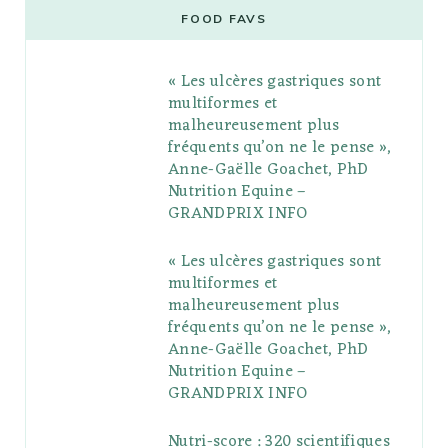
e
t
g
t
t
e
b
FOOD FAVS
b
t
l
a
e
o
l
« Les ulcères gastriques sont
o
e
e
g
r
r
multiformes et
o
r
P
r
e
malheureusement plus
fréquents qu’on ne le pense »,
k
l
a
s
Anne-Gaëlle Goachet, PhD
u
m
t
Nutrition Equine –
GRANDPRIX INFO
s
« Les ulcères gastriques sont
multiformes et
malheureusement plus
fréquents qu’on ne le pense »,
Anne-Gaëlle Goachet, PhD
Nutrition Equine –
GRANDPRIX INFO
Nutri-score : 320 scientifiques