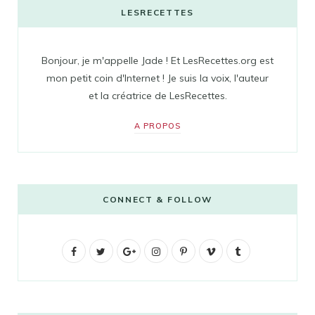
LESRECETTES
Bonjour, je m'appelle Jade ! Et LesRecettes.org est
mon petit coin d'Internet ! Je suis la voix, l'auteur
et la créatrice de LesRecettes.
A PROPOS
CONNECT & FOLLOW
F
T
G
I
P
V
T
a
w
o
n
i
i
u
c
i
o
s
n
m
m