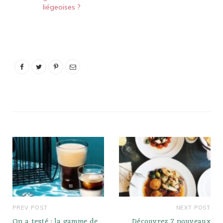
liégeoises ?
nous serions ravis de les
essayer ! Nous avons
testé pour vous deux de
leurs nouveautés. Barres
de…
PREV POST
NEXT POST
On a testé : la gamme de
Découvrez 7 nouveaux