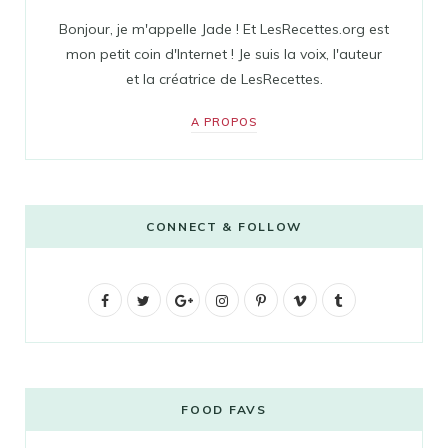
Bonjour, je m'appelle Jade ! Et LesRecettes.org est
mon petit coin d'Internet ! Je suis la voix, l'auteur
et la créatrice de LesRecettes.
A PROPOS
CONNECT & FOLLOW
F
T
G
I
P
V
T
a
w
o
n
i
i
u
c
i
o
s
n
m
m
e
t
g
t
t
e
b
FOOD FAVS
b
t
l
a
e
o
l