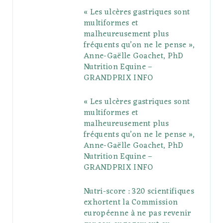
« Les ulcères gastriques sont
o
e
e
g
r
r
multiformes et
o
r
P
r
e
malheureusement plus
fréquents qu’on ne le pense »,
k
l
a
s
Anne-Gaëlle Goachet, PhD
u
m
t
Nutrition Equine –
GRANDPRIX INFO
s
« Les ulcères gastriques sont
multiformes et
malheureusement plus
fréquents qu’on ne le pense »,
Anne-Gaëlle Goachet, PhD
Nutrition Equine –
GRANDPRIX INFO
Nutri-score : 320 scientifiques
exhortent la Commission
européenne à ne pas revenir