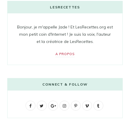
LESRECETTES
Bonjour, je m'appelle Jade ! Et LesRecettes.org est
mon petit coin d'Internet ! Je suis la voix, l'auteur
et la créatrice de LesRecettes.
A PROPOS
CONNECT & FOLLOW
F
T
G
I
P
V
T
a
w
o
n
i
i
u
c
i
o
s
n
m
m