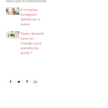
lancé par la nutritionniste
Nathalie Verret dans ce
6 comptes
livre, qui est à la fois une
Instagram
méthode d'organisation
diététistes à
de la cuisine et un recueil
suivre
de recettes simples pour
inciter les plus pressés à
Quels aliments
mieux manger. Osez…
peut-on
manger pour
prendre du
poids ?