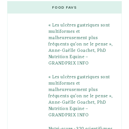
e
t
g
t
t
e
b
FOOD FAVS
b
t
l
a
e
o
l
« Les ulcères gastriques sont
o
e
e
g
r
r
multiformes et
o
r
P
r
e
malheureusement plus
fréquents qu’on ne le pense »,
k
l
a
s
Anne-Gaëlle Goachet, PhD
u
m
t
Nutrition Equine –
GRANDPRIX INFO
s
« Les ulcères gastriques sont
multiformes et
malheureusement plus
fréquents qu’on ne le pense »,
Anne-Gaëlle Goachet, PhD
Nutrition Equine –
GRANDPRIX INFO