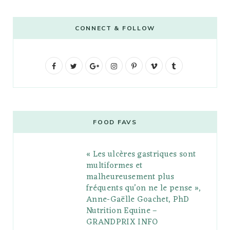
CONNECT & FOLLOW
F
T
G
I
P
V
T
a
w
o
n
i
i
u
c
i
o
s
n
m
m
e
t
g
t
t
e
b
FOOD FAVS
b
t
l
a
e
o
l
« Les ulcères gastriques sont
o
e
e
g
r
r
multiformes et
o
r
P
r
e
malheureusement plus
fréquents qu’on ne le pense »,
k
l
a
s
Anne-Gaëlle Goachet, PhD
u
m
t
Nutrition Equine –
GRANDPRIX INFO
s