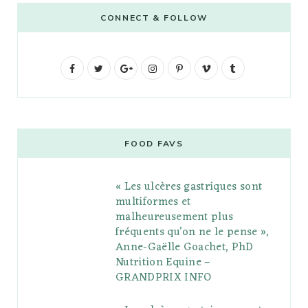
CONNECT & FOLLOW
F
T
G
I
P
V
T
a
w
o
n
i
i
u
c
i
o
s
n
m
m
e
t
g
t
t
e
b
FOOD FAVS
b
t
l
a
e
o
l
« Les ulcères gastriques sont
o
e
e
g
r
r
multiformes et
o
r
P
r
e
malheureusement plus
fréquents qu’on ne le pense »,
k
l
a
s
Anne-Gaëlle Goachet, PhD
u
m
t
Nutrition Equine –
GRANDPRIX INFO
s