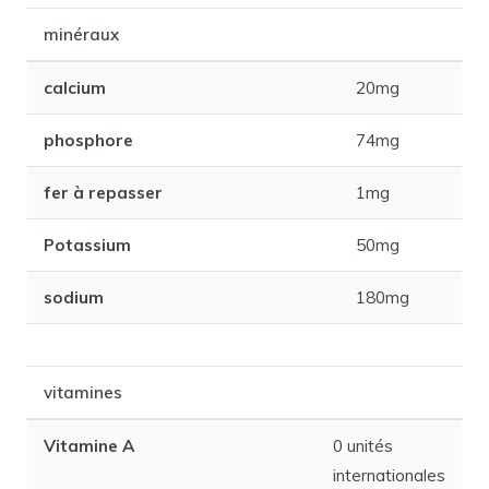
minéraux
calcium
20mg
phosphore
74mg
fer à repasser
1mg
Potassium
50mg
sodium
180mg
vitamines
Vitamine A
0 unités
internationales