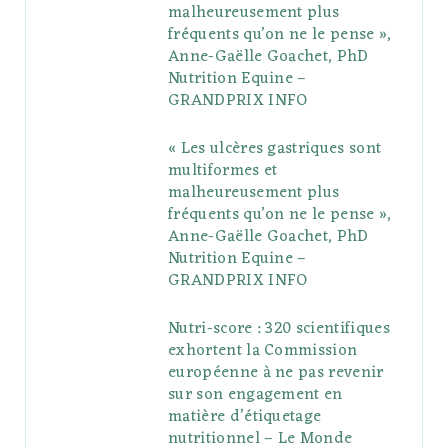
o
r
P
r
e
malheureusement plus
fréquents qu’on ne le pense »,
k
l
a
s
Anne-Gaëlle Goachet, PhD
u
m
t
Nutrition Equine –
GRANDPRIX INFO
s
« Les ulcères gastriques sont
multiformes et
malheureusement plus
fréquents qu’on ne le pense »,
Anne-Gaëlle Goachet, PhD
Nutrition Equine –
GRANDPRIX INFO
Nutri-score : 320 scientifiques
exhortent la Commission
européenne à ne pas revenir
sur son engagement en
matière d’étiquetage
nutritionnel – Le Monde