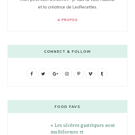
et la créatrice de LesRecettes.
A PROPOS
CONNECT & FOLLOW
F
T
G
I
P
V
T
a
w
o
n
i
i
u
c
i
o
s
n
m
m
e
t
g
t
t
e
b
FOOD FAVS
b
t
l
a
e
o
l
« Les ulcères gastriques sont
o
e
e
g
r
r
multiformes et