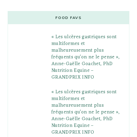
c
i
o
s
n
m
m
e
t
g
t
t
e
b
FOOD FAVS
b
t
l
a
e
o
l
« Les ulcères gastriques sont
o
e
e
g
r
r
multiformes et
o
r
P
r
e
malheureusement plus
fréquents qu’on ne le pense »,
k
l
a
s
Anne-Gaëlle Goachet, PhD
u
m
t
Nutrition Equine –
GRANDPRIX INFO
s
« Les ulcères gastriques sont
multiformes et
malheureusement plus
fréquents qu’on ne le pense »,
Anne-Gaëlle Goachet, PhD
Nutrition Equine –
GRANDPRIX INFO