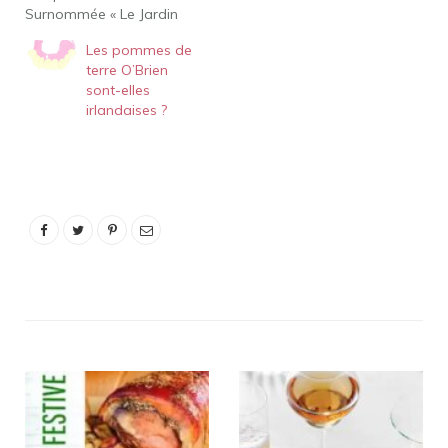
Surnommée « Le Jardin
du Québec », cette région
Les pommes de
est la plus grande
terre O’Brien
productrice de pommes
sont-elles
de la province, avec plus
irlandaises ?
de 800 000 pommiers !
On y trouve des
vignobles et des cidreries
offrant une…