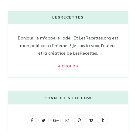
LESRECETTES
Bonjour, je m'appelle Jade ! Et LesRecettes.org est
mon petit coin d'Internet ! Je suis la voix, l'auteur
et la créatrice de LesRecettes.
A PROPOS
CONNECT & FOLLOW
F
T
G
I
P
V
T
a
w
o
n
i
i
u