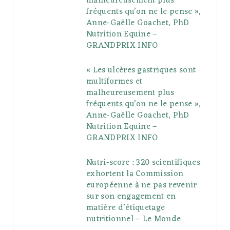
malheureusement plus
fréquents qu’on ne le pense »,
k
l
a
s
Anne-Gaëlle Goachet, PhD
u
m
t
Nutrition Equine –
GRANDPRIX INFO
s
« Les ulcères gastriques sont
multiformes et
malheureusement plus
fréquents qu’on ne le pense »,
Anne-Gaëlle Goachet, PhD
Nutrition Equine –
GRANDPRIX INFO
Nutri-score : 320 scientifiques
exhortent la Commission
européenne à ne pas revenir
sur son engagement en
matière d’étiquetage
nutritionnel – Le Monde