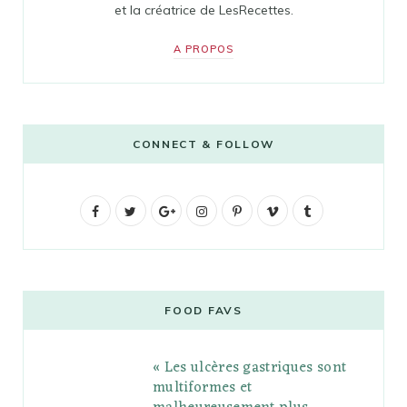
et la créatrice de LesRecettes.
A PROPOS
CONNECT & FOLLOW
F
T
G
I
P
V
T
a
w
o
n
i
i
u
c
i
o
s
n
m
m
e
t
g
t
t
e
b
FOOD FAVS
b
t
l
a
e
o
l
« Les ulcères gastriques sont
o
e
e
g
r
r
multiformes et
o
r
P
r
e