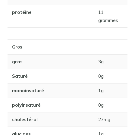
protéine
11
grammes
Gros
gros
3g
Saturé
0g
monoinsaturé
1g
polyinsaturé
0g
cholestérol
27mg
glucides
1g