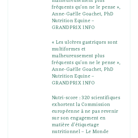
malheureusement plus
fréquents qu’on ne le pense »,
k
l
a
s
Anne-Gaëlle Goachet, PhD
u
m
t
Nutrition Equine –
GRANDPRIX INFO
s
« Les ulcères gastriques sont
multiformes et
malheureusement plus
fréquents qu’on ne le pense »,
Anne-Gaëlle Goachet, PhD
Nutrition Equine –
GRANDPRIX INFO
Nutri-score : 320 scientifiques
exhortent la Commission
européenne à ne pas revenir
sur son engagement en
matière d’étiquetage
nutritionnel – Le Monde