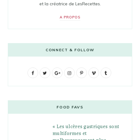
et la créatrice de LesRecettes.
A PROPOS
CONNECT & FOLLOW
F
T
G
I
P
V
T
a
w
o
n
i
i
u
c
i
o
s
n
m
m
e
t
g
t
t
e
b
FOOD FAVS
b
t
l
a
e
o
l
« Les ulcères gastriques sont
o
e
e
g
r
r
multiformes et
o
r
P
r
e