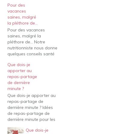
Pour des
vacances
saines, malgré
la pléthore de…
Pour des vacances
saines, malgré la
pléthore de... Notre
nutritionniste nous donne
quelques conseils santé
que nous pouvons
Que dois-je
mettre en pratique en
apporter au
cette période des Fêtes.
repas-partage
Certes, nous avons tous
de dernière
mangé plus pendant les
minute ?
vacances ! Je vous
Que dois-je apporter au
l'avoue même : à Noël, il
repas-partage de
m'arrive d'avoir une
dernière minute ? Idées
cuillerée de glaçage…
de repas-partage de
dernière minute pour les
salades Salade de chou
Que dois-je
frisé et de carottes avec