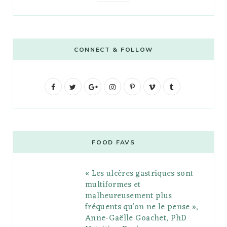
CONNECT & FOLLOW
F
T
G
I
P
V
T
a
w
o
n
i
i
u
c
i
o
s
n
m
m
e
t
g
t
t
e
b
FOOD FAVS
b
t
l
a
e
o
l
« Les ulcères gastriques sont
o
e
e
g
r
r
multiformes et
o
r
P
r
e
malheureusement plus
fréquents qu’on ne le pense »,
k
l
a
s
Anne-Gaëlle Goachet, PhD
u
m
t