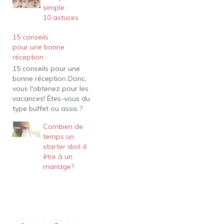
simple :
10 astuces
15 conseils
pour une bonne
réception
15 conseils pour une
bonne réception Donc,
vous l'obtenez pour les
vacances! Êtes-vous du
type buffet ou assis ?
Quel type de nourriture
Combien de
allez-vous servir ?
temps un
Recettes.qc.ca a
starter doit-il
rassemblé pour vous les
être à un
réponses aux 15
mariage?
questions les plus
fréquemment posées!
Réveillon, brunch, fête ou
repas-partage ?Vous
avez moins de dix
personnes…