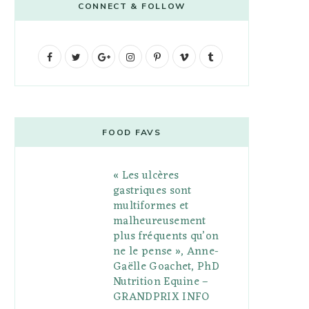
CONNECT & FOLLOW
F
T
G
I
P
V
T
a
w
o
n
i
i
u
c
i
o
s
n
m
m
e
t
g
t
t
e
b
FOOD FAVS
b
t
l
a
e
o
l
« Les ulcères
o
e
e
g
r
r
gastriques sont
o
r
P
r
e
multiformes et
malheureusement
k
l
a
s
plus fréquents qu’on
u
m
t
ne le pense », Anne-
Gaëlle Goachet, PhD
s
Nutrition Equine –
GRANDPRIX INFO