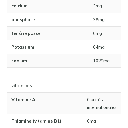
calcium
3mg
phosphore
38mg
fer à repasser
0mg
Potassium
64mg
sodium
1029mg
vitamines
Vitamine A
0 unités
internationales
Thiamine (vitamine B1)
0mg