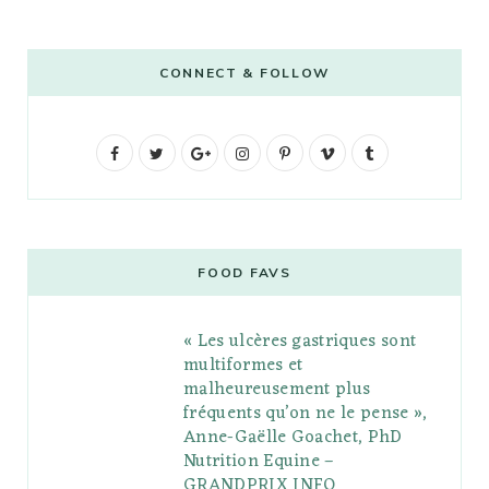
CONNECT & FOLLOW
F
T
G
I
P
V
T
a
w
o
n
i
i
u
c
i
o
s
n
m
m
e
t
g
t
t
e
b
FOOD FAVS
b
t
l
a
e
o
l
« Les ulcères gastriques sont
o
e
e
g
r
r
multiformes et
o
r
P
r
e
malheureusement plus
fréquents qu’on ne le pense »,
k
l
a
s
Anne-Gaëlle Goachet, PhD
u
m
t
Nutrition Equine –
GRANDPRIX INFO
s