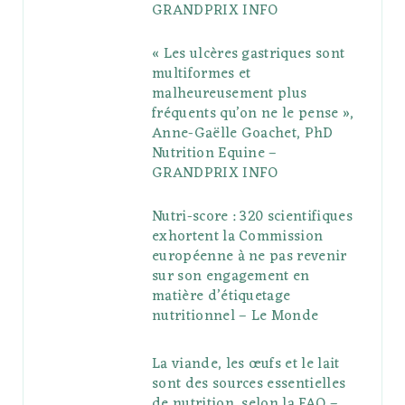
GRANDPRIX INFO
s
« Les ulcères gastriques sont
multiformes et
malheureusement plus
fréquents qu’on ne le pense »,
Anne-Gaëlle Goachet, PhD
Nutrition Equine –
GRANDPRIX INFO
Nutri-score : 320 scientifiques
exhortent la Commission
européenne à ne pas revenir
sur son engagement en
matière d’étiquetage
nutritionnel – Le Monde
La viande, les œufs et le lait
sont des sources essentielles
de nutrition, selon la FAO –