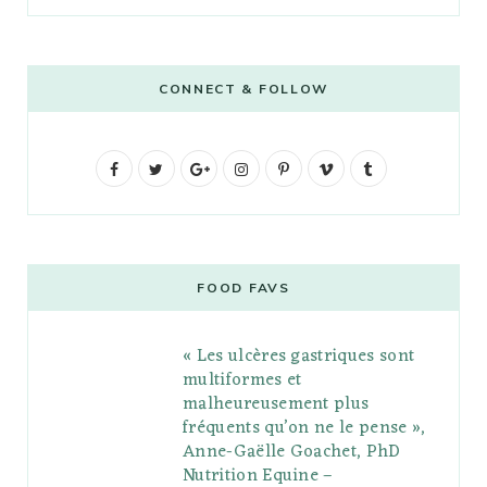
CONNECT & FOLLOW
F
T
G
I
P
V
T
a
w
o
n
i
i
u
c
i
o
s
n
m
m
e
t
g
t
t
e
b
FOOD FAVS
b
t
l
a
e
o
l
« Les ulcères gastriques sont
o
e
e
g
r
r
multiformes et
o
r
P
r
e
malheureusement plus
fréquents qu’on ne le pense »,
k
l
a
s
Anne-Gaëlle Goachet, PhD
u
m
t
Nutrition Equine –